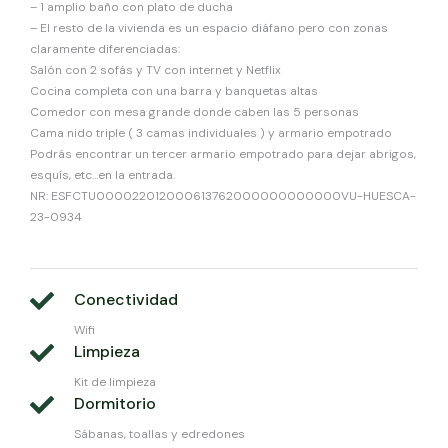
– 1 amplio baño con plato de ducha
– El resto de la vivienda es un espacio diáfano pero con zonas
claramente diferenciadas:
Salón con 2 sofás y TV con internet y Netflix
Cocina completa con una barra y banquetas altas
Comedor con mesa grande donde caben las 5 personas
Cama nido triple ( 3 camas individuales ) y armario empotrado
Podrás encontrar un tercer armario empotrado para dejar abrigos,
esquís, etc…en la entrada.
NR: ESFCTU000022012000613762000000000000VU-HUESCA-
23-0934
Conectividad
Wifi
Limpieza
Kit de limpieza
Dormitorio
Sábanas, toallas y edredones