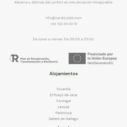
Reserva y disfruta del confort en una ubicación inmejorable.
keyboard
the
shortcuts
keyboard
for
shortcuts
info@cardisuites.com
changing
for
+34 722 34 20 51
dates.
changing
dates.
De lunes a viernes. De 09:00 a 20:00.
Alojamientos
Escarilla
El Pueyo de Jaca
Formigal
Lanuza
Panticosa
Sallent de Gállego