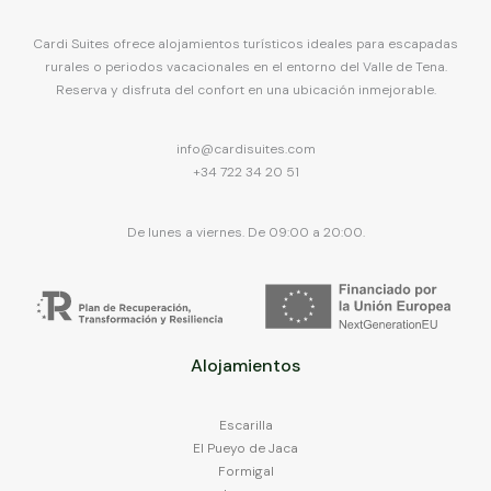
key
mark
to
key
Cardi Suites ofrece alojamientos turísticos ideales para escapadas
get
to
rurales o periodos vacacionales en el entorno del Valle de Tena.
the
get
Reserva y disfruta del confort en una ubicación inmejorable.
keyboard
the
shortcuts
keyboard
for
shortcuts
info@cardisuites.com
changing
for
+34 722 34 20 51
dates.
changing
dates.
De lunes a viernes. De 09:00 a 20:00.
Alojamientos
Escarilla
El Pueyo de Jaca
Formigal