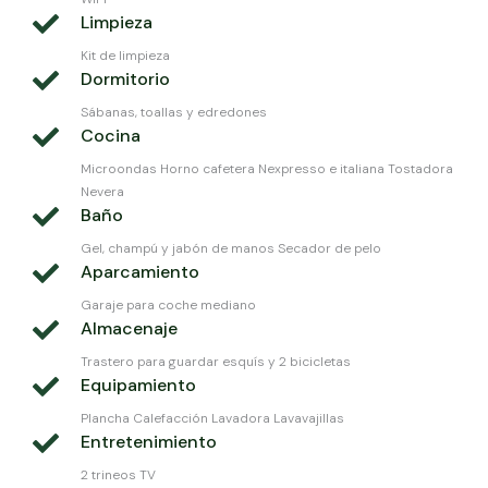
Limpieza
Kit de limpieza
Dormitorio
Sábanas, toallas y edredones
Cocina
Microondas Horno cafetera Nexpresso e italiana Tostadora
Nevera
Baño
Gel, champú y jabón de manos Secador de pelo
Aparcamiento
Garaje para coche mediano
Almacenaje
Trastero para guardar esquís y 2 bicicletas
Equipamiento
Plancha Calefacción Lavadora Lavavajillas
Entretenimiento
2 trineos TV