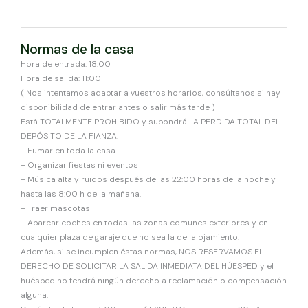
Normas de la casa
Hora de entrada: 18:00
Hora de salida: 11:00
( Nos intentamos adaptar a vuestros horarios, consúltanos si hay
disponibilidad de entrar antes o salir más tarde )
Está TOTALMENTE PROHIBIDO y supondrá LA PERDIDA TOTAL DEL
DEPÓSITO DE LA FIANZA:
– Fumar en toda la casa
– Organizar fiestas ni eventos
– Música alta y ruidos después de las 22:00 horas de la noche y
hasta las 8:00 h de la mañana.
– Traer mascotas
– Aparcar coches en todas las zonas comunes exteriores y en
cualquier plaza de garaje que no sea la del alojamiento.
Además, si se incumplen éstas normas, NOS RESERVAMOS EL
DERECHO DE SOLICITAR LA SALIDA INMEDIATA DEL HÚESPED y el
huésped no tendrá ningún derecho a reclamación o compensación
alguna.