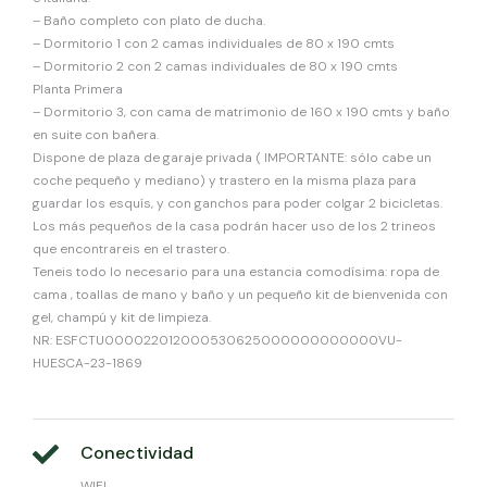
– Baño completo con plato de ducha.
– Dormitorio 1 con 2 camas individuales de 80 x 190 cmts
– Dormitorio 2 con 2 camas individuales de 80 x 190 cmts
Planta Primera
– Dormitorio 3, con cama de matrimonio de 160 x 190 cmts y baño
en suite con bañera.
Dispone de plaza de garaje privada ( IMPORTANTE: sólo cabe un
coche pequeño y mediano) y trastero en la misma plaza para
guardar los esquís, y con ganchos para poder colgar 2 bicicletas.
Los más pequeños de la casa podrán hacer uso de los 2 trineos
que encontrareis en el trastero.
Teneis todo lo necesario para una estancia comodísima: ropa de
cama , toallas de mano y baño y un pequeño kit de bienvenida con
gel, champú y kit de limpieza.
NR: ESFCTU000022012000530625000000000000VU-
HUESCA-23-1869
Conectividad
WIFI