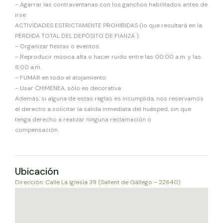
– Agarrar las contraventanas con los ganchos habilitados antes de
irse
ACTIVIDADES ESTRICTAMENTE PROHIBIDAS (lo que resultará en la
PÉRDIDA TOTAL DEL DEPÓSITO DE FIANZA ):
– Organizar fiestas o eventos.
– Reproducir música alta o hacer ruido entre las 00:00 a.m. y las
8:00 a.m.
– FUMAR en todo el alojamiento.
– Usar CHIMENEA, sólo es decorativa
Además, si alguna de estas reglas es incumplida, nos reservamos
el derecho a solicitar la salida inmediata del huésped, sin que
tenga derecho a realizar ninguna reclamación o
compensación.
Ubicación
Dirección: Calle La Iglesia 39 (Sallent de Gállego – 22640)