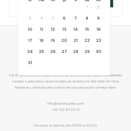
the
with
1
2
calendar
the
and
calendar
3
4
5
6
7
8
9
select
and
a
10
11
12
13
select
14
15
16
date.
a
Press
17
18
19
20
21
22
23
date.
the
Press
24
25
26
27
28
29
30
question
the
mark
question
31
key
mark
to
key
Cardi Suites ofrece alojamientos turísticos ideales para escapadas
get
to
rurales o periodos vacacionales en el entorno del Valle de Tena.
the
get
Reserva y disfruta del confort en una ubicación inmejorable.
keyboard
the
shortcuts
keyboard
for
shortcuts
info@cardisuites.com
changing
for
+34 722 34 20 51
dates.
changing
dates.
De lunes a viernes. De 09:00 a 20:00.