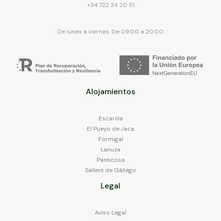
changing
for
+34 722 34 20 51
dates.
changing
dates.
De lunes a viernes. De 09:00 a 20:00.
Alojamientos
Escarilla
El Pueyo de Jaca
Formigal
Lanuza
Panticosa
Sallent de Gállego
Legal
Aviso Legal