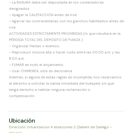
– La BASURA debe ser depositada en los contenedores
designados.
– Apagar la CALEFACCIÓN antes de irse
– Agarrar las contraventanas con los ganchos habilitados antes de
irse
ACTIVIDADES ESTRICTAMENTE PROHIBIDAS (lo que resultará en la
PÉRDIDA TOTAL DEL DEPÓSITO DE FIANZA ):
– Organizar fiestas o eventos.
– Reproducir música alta o hacer ruido entre las 00:00 a.m. y las
8:00 a.m.
– FUMAR en todo el alojamiento.
– Usar CHIMENEA, sólo es decorativa
Además, si alguna de estas reglas es incumplida, nos reservamos
el derecho a solicitar la salida inmediata del huésped, sin que
tenga derecho a realizar ninguna reclamación o
compensación.
Ubicación
Dirección: Urbanizacion 4 estaciones 2 (Sallent de Gallego –