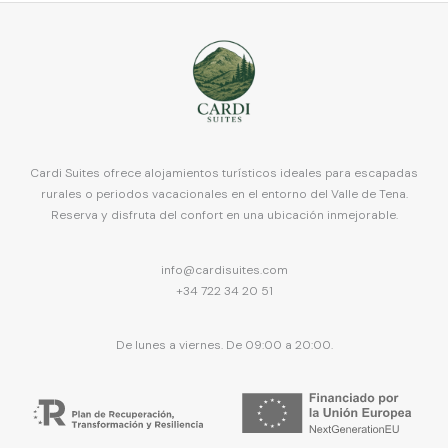
a
select
date.
a
Press
date.
the
Press
question
the
mark
question
key
mark
to
key
Cardi Suites ofrece alojamientos turísticos ideales para escapadas
get
to
rurales o periodos vacacionales en el entorno del Valle de Tena.
the
get
Reserva y disfruta del confort en una ubicación inmejorable.
keyboard
the
shortcuts
keyboard
for
shortcuts
info@cardisuites.com
changing
for
+34 722 34 20 51
dates.
changing
dates.
De lunes a viernes. De 09:00 a 20:00.